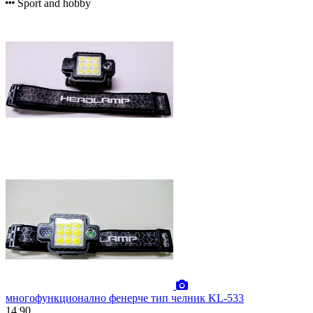
Sport and hobby
многофункционално фенерче тип челник KL-533
14.90