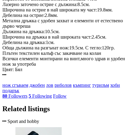
Лазерно заточено острие с дължина:8.5см.
Широчина на острие в най широката му част:19.8мм.
Дебелина на острие:2.8мм.
Метална дръжка с удобен захват и елементи от естествено
дърво череша
Дължина на дръжка:10.5см.
Широчина на дръжка в най широката част:2.45см.
Дебелина на дръжка:1см.
Обща дължина на разгънат нож:19.5см. С тегло:120гр.
Плътен текстилен калъф със закачване на колан
Всички елементи монтирани на винт,много здрав и удобен
нож за употреба
Цвят: Бял
нож
сгъваем
джобен
лов
риболов
къмпинг
туризъм
хоби
подарък
80
Followers
5
Following
Follow
Related listings
Sport and hobby