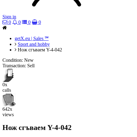
Sign in
0
0
0
0
getX.eu | Sales ℠
Sport and hobby
Нож сгъваем Y-4-042
Condition:
New
Transaction:
Sell
0x
calls
642x
views
Нож сгъваем Y-4-042