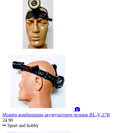
Мощен,комбиниран,акумулаторен челник BL-V-27B
24.90
Sport and hobby