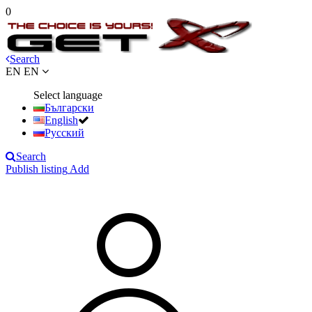
0
Search
EN
EN
Select language
Български
English
Русский
Search
Publish listing
Add