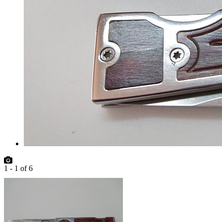
1
-
1
of
6